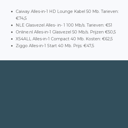
Caiway Alles-in-1 HD Lounge Kabel 50 Mb. Tarieven:
€74,5
NLE Glasvezel Alles- in- 1 100 Mb/s. Tarieven: €51
Online.nl Alles-in-1 Glasvezel 50 Mb/s. Prijzen €50,5
XS4ALL Alles-in-1 Compact 40 Mb. Kosten: €62,5
Ziggo Alles-in-1 Start 40 Mb. Prijs: €47,5