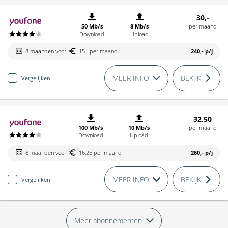
30,-
50 Mb/s
8 Mb/s
per maand
Download
Upload
8 maanden voor
15,- per maand
240,-
p/j
MEER INFO
BEKIJK
Vergelijken
32,50
100 Mb/s
10 Mb/s
per maand
Download
Upload
8 maanden voor
16,25 per maand
260,-
p/j
MEER INFO
BEKIJK
Vergelijken
Meer abonnementen