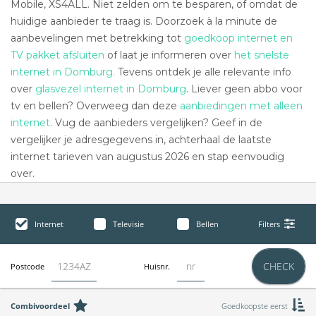
Mobile, XS4ALL. Niet zelden om te besparen, of omdat de
huidige aanbieder te traag is. Doorzoek à la minute de
aanbevelingen met betrekking tot
goedkoop internet en
TV pakket afsluiten
of laat je informeren over
het snelste
internet in Domburg.
Tevens ontdek je alle relevante info
over
glasvezel internet in Domburg
. Liever geen abbo voor
tv en bellen? Overweeg dan deze
aanbiedingen met alleen
internet
. Vug de aanbieders vergelijken? Geef in de
vergelijker je adresgegevens in, achterhaal de laatste
internet tarieven van augustus 2026 en stap eenvoudig
over.
Internet
Televisie
Bellen
Filters
CHECK
Postcode
Huisnr.
Combivoordeel
Goedkoopste eerst