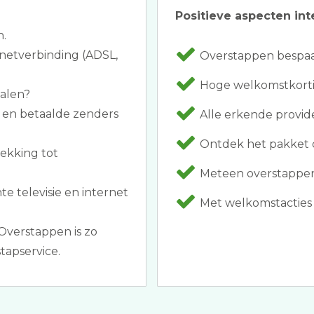
Positieve aspecten int
n.
rnetverbinding (ADSL,
Overstappen bespaar
Hoge welkomstkortin
halen?
 en betaalde zenders
Alle erkende provider
Ontdek het pakket d
rekking tot
Meteen overstappen 
te televisie en internet
Met welkomstacties al
Overstappen is zo
tapservice.