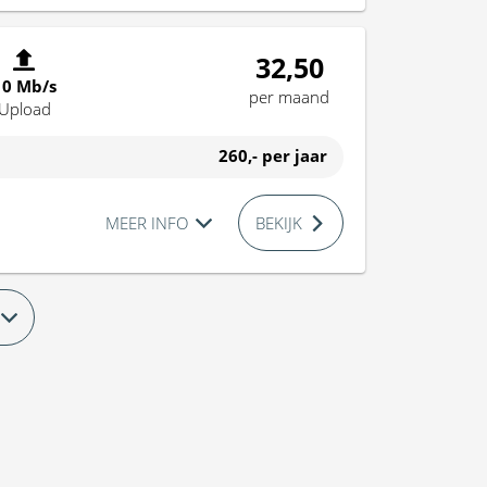
32,50
10 Mb/s
per maand
Upload
260,-
per jaar
MEER INFO
BEKIJK