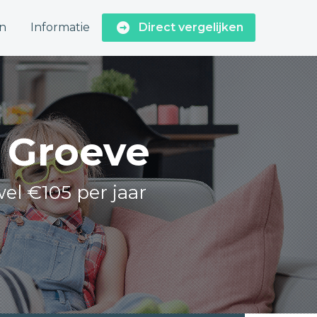
n
Informatie
Direct vergelijken
e Groeve
wel €105 per jaar