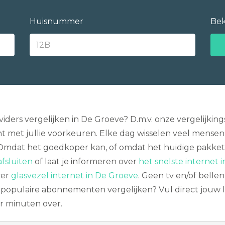
Huisnummer
Bek
ers vergelijken in De Groeve? D.m.v. onze vergelijkings
met jullie voorkeuren. Elke dag wisselen veel mensen
 Omdat het goedkoper kan, of omdat het huidige pakket ni
fsluiten
of laat je informeren over
het snelste internet 
ver
glasvezel internet in De Groeve
. Geen tv en/of belle
populaire abonnementen vergelijken? Vul direct jouw loc
r minuten over.