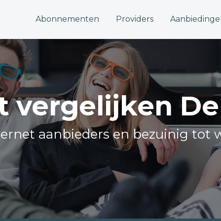
Abonnementen
Providers
Aanbiedinge
t vergelijken D
nternet aanbieders en bezuinig tot 