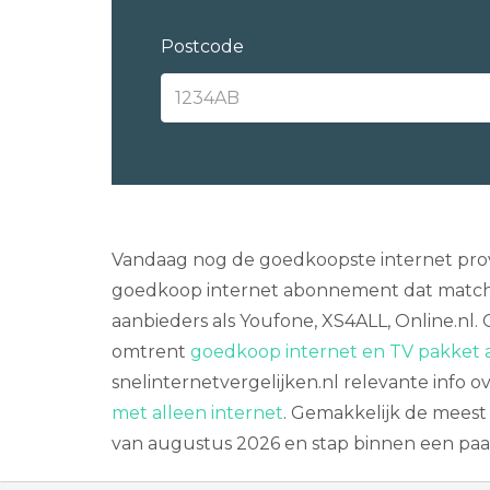
Postcode
Vandaag nog de goedkoopste internet provid
goedkoop internet abonnement dat matcht 
aanbieders als Youfone, XS4ALL, Online.nl.
omtrent
goedkoop internet en TV pakket a
snelinternetvergelijken.nl relevante info o
met alleen internet
. Gemakkelijk de meest 
van augustus 2026 en stap binnen een paa