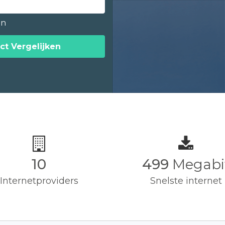
en
ct Vergelijken
10
500
Megabi
Internetproviders
Snelste internet