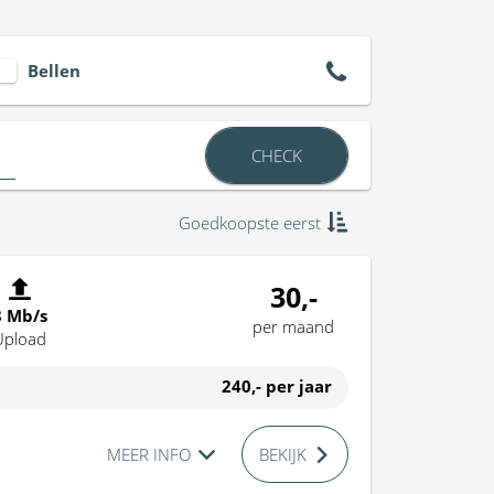
Bellen
CHECK
Goedkoopste eerst
30,-
8 Mb/s
per maand
Upload
240,-
per jaar
MEER INFO
BEKIJK