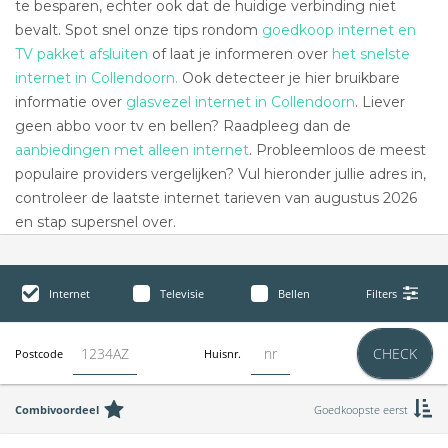
te besparen, echter ook dat de huidige verbinding niet
bevalt. Spot snel onze tips rondom
goedkoop internet en
TV pakket afsluiten
of laat je informeren over
het snelste
internet in Collendoorn.
Ook detecteer je hier bruikbare
informatie over
glasvezel internet in Collendoorn
. Liever
geen abbo voor tv en bellen? Raadpleeg dan de
aanbiedingen met alleen internet
. Probleemloos de meest
populaire providers vergelijken? Vul hieronder jullie adres in,
controleer de laatste internet tarieven van augustus 2026
en stap supersnel over.
Internet
Televisie
Bellen
Filters
CHECK
Postcode
Huisnr.
Combivoordeel
Goedkoopste eerst