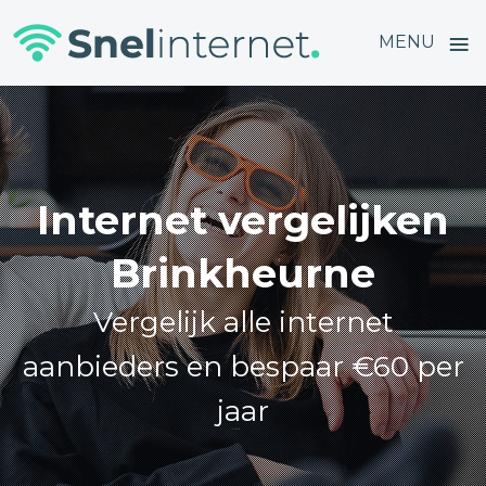
≡
MENU
Skip
to
content
Internet vergelijken
Brinkheurne
Vergelijk alle internet
aanbieders en bespaar €60 per
jaar