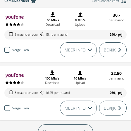
Combivoordeel
Goedkoopste eerst
30,-
50 Mb/s
8 Mb/s
per maand
Download
Upload
8 maanden voor
15,- per maand
240,-
p/j
MEER INFO
BEKIJK
Vergelijken
32,50
100 Mb/s
10 Mb/s
per maand
Download
Upload
8 maanden voor
16,25 per maand
260,-
p/j
MEER INFO
BEKIJK
Vergelijken