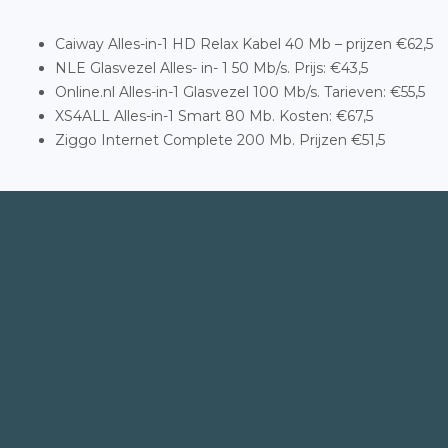
Caiway Alles-in-1 HD Relax Kabel 40 Mb – prijzen €62,5
NLE Glasvezel Alles- in- 1 50 Mb/s. Prijs: €43,5
Online.nl Alles-in-1 Glasvezel 100 Mb/s. Tarieven: €55,5
XS4ALL Alles-in-1 Smart 80 Mb. Kosten: €67,5
Ziggo Internet Complete 200 Mb. Prijzen €51,5