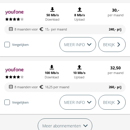
30,-
50 Mb/s
8 Mb/s
per maand
Download
Upload
8 maanden voor
15,- per maand
240,-
p/j
MEER INFO
BEKIJK
Vergelijken
32,50
100 Mb/s
10 Mb/s
per maand
Download
Upload
8 maanden voor
16,25 per maand
260,-
p/j
MEER INFO
BEKIJK
Vergelijken
Meer abonnementen