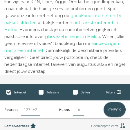
kan zijn naar KPN, Fiber, Ziggo. Omdat het goedkoper kan,
maar ook dat de huidige service problemen geeft. Spot
gauw onze info met het oog op
goedkoop internet en TV
pakket afsluiten
of bekijk meteen
het snelste internet in
Heiloo.
Eveneens check je op snelinternetvergelijken.nl
praktische info over
glasvezel internet in Heiloo
. Willen jullie
geen televisie of voice? Raadpleeg dan de
aanbiedingen
met alleen internet
. Gemakkelijk de beschikbare providers
vergelijken? Geef direct jouw postcode in, check de
hedendaagse internet tarieven van augustus 2026 en regel
direct jouw overstap.
Internet
Televisie
Bellen
Filters
CHECK
Postcode
Huisnr.
Combivoordeel
Goedkoopste eerst