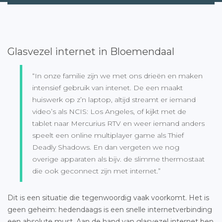
Glasvezel internet in Bloemendaal
“In onze familie zijn we met ons drieën en maken
intensief gebruik van intenet. De een maakt
huiswerk op z’n laptop, altijd streamt er iemand
video’s als NCIS: Los Angeles, of kijkt met de
tablet naar Mercurius RTV en weer iemand anders
speelt een online multiplayer game als Thief
Deadly Shadows. En dan vergeten we nog
overige apparaten als bijv. de slimme thermostaat
die ook geconnect zijn met internet.”
Dit is een situatie die tegenwoordig vaak voorkomt. Het is
geen geheim: hedendaags is een snelle internetverbinding
een absolute must. Aan de hand van glasvezel internet ben