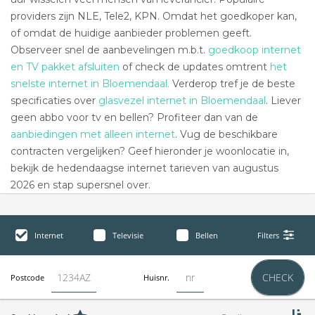
providers zijn NLE, Tele2, KPN. Omdat het goedkoper kan,
of omdat de huidige aanbieder problemen geeft.
Observeer snel de aanbevelingen m.b.t.
goedkoop internet
en TV pakket afsluiten
of check de updates omtrent
het
snelste internet in Bloemendaal.
Verderop tref je de beste
specificaties over
glasvezel internet in Bloemendaal
. Liever
geen abbo voor tv en bellen? Profiteer dan van de
aanbiedingen met alleen internet
. Vug de beschikbare
contracten vergelijken? Geef hieronder je woonlocatie in,
bekijk de hedendaagse internet tarieven van augustus
2026 en stap supersnel over.
Internet
Televisie
Bellen
Filters
CHECK
Postcode
Huisnr.