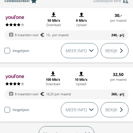
Combivoordeel
Goedkoopste eerst
30,-
50 Mb/s
8 Mb/s
per maand
Download
Upload
8 maanden voor
15,- per maand
240,-
p/j
MEER INFO
BEKIJK
Vergelijken
32,50
100 Mb/s
10 Mb/s
per maand
Download
Upload
8 maanden voor
16,25 per maand
260,-
p/j
MEER INFO
BEKIJK
Vergelijken