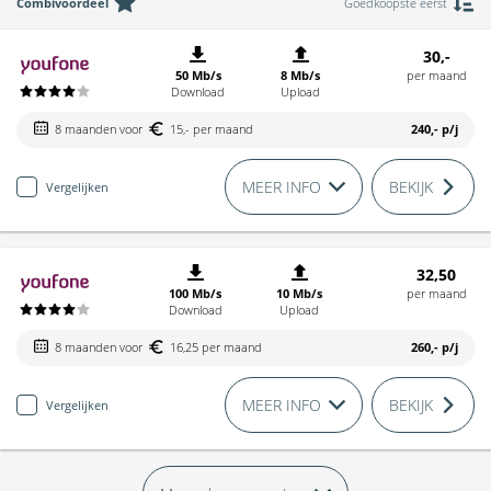
Combivoordeel
Goedkoopste eerst
30,-
50 Mb/s
8 Mb/s
per maand
Download
Upload
8 maanden voor
15,- per maand
240,-
p/j
MEER INFO
BEKIJK
Vergelijken
32,50
100 Mb/s
10 Mb/s
per maand
Download
Upload
8 maanden voor
16,25 per maand
260,-
p/j
MEER INFO
BEKIJK
Vergelijken