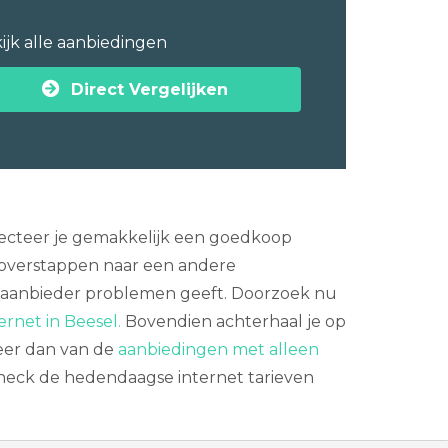
ijk alle aanbiedingen
Direct Vergelijken
etecteer je gemakkelijk een goedkoop
n overstappen naar een andere
e aanbieder problemen geeft. Doorzoek nu
ernet in Beesel.
Bovendien achterhaal je op
teer dan van de
aanbiedingen met alleen
check de hedendaagse internet tarieven