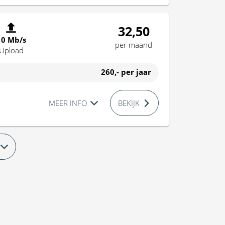
32,50
10 Mb/s
per maand
Upload
260,-
per jaar
MEER INFO
BEKIJK