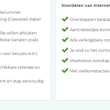
Voordelen van internet
huisnummer.
ing (Glasvezel, Kabel
Overstappen bespaar
Aantrekkelijke kortin
ie willen afsluiten.
ifieke kanalen zoals
Alle verkrijgbare co
Je vind zo het contra
 voor keuzes m.b.t.
Moeiteloos overstap
chikbare televisie en
Met welkomstacties a
nt en stap eenvoudig