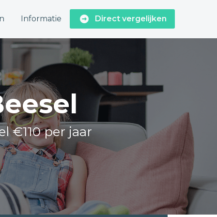
n
Informatie
Direct vergelijken
Beesel
el €110 per jaar