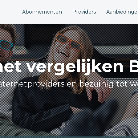
Abonnementen
Providers
Aanbiedinge
net vergelijken 
internetproviders en bezuinig tot w