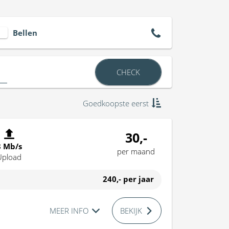
Bellen
CHECK
Goedkoopste eerst
30,-
8 Mb/s
per maand
Upload
240,-
per jaar
MEER INFO
BEKIJK