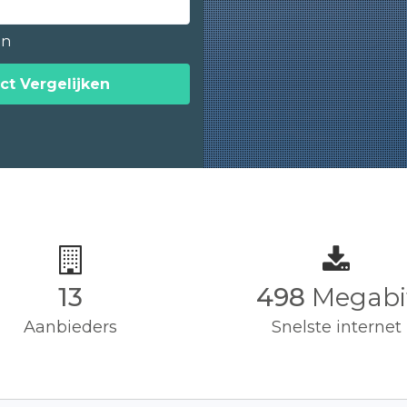
en
ct Vergelijken
13
500
Megabi
Aanbieders
Snelste internet