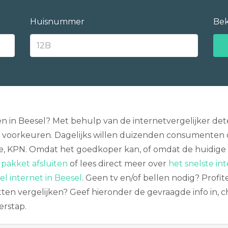
Huisnummer
Bek
ken in Beesel? Met behulp van de internetvergelijker d
llie voorkeuren. Dagelijks willen duizenden consumente
fone, KPN. Omdat het goedkoper kan, of omdat de huidig
pakket afsluiten
of lees direct meer over
het snelste int
el internet in Beesel
. Geen tv en/of bellen nodig? Profi
ten vergelijken? Geef hieronder de gevraagde info in, 
erstap.