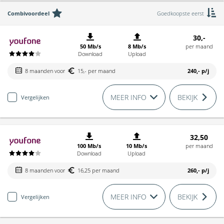
Combivoordeel
Goedkoopste eerst
30,-
50 Mb/s
8 Mb/s
per maand
Download
Upload
8 maanden voor
15,- per maand
240,-
p/j
MEER INFO
BEKIJK
Vergelijken
32,50
100 Mb/s
10 Mb/s
per maand
Download
Upload
8 maanden voor
16,25 per maand
260,-
p/j
MEER INFO
BEKIJK
Vergelijken