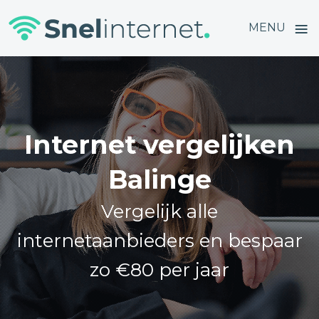
≡
MENU
Skip
to
content
Internet vergelijken
Balinge
Vergelijk alle
internetaanbieders en bespaar
zo €80 per jaar