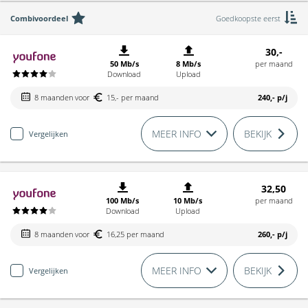
Combivoordeel
Goedkoopste eerst
30,-
50 Mb/s
8 Mb/s
per maand
Download
Upload
8 maanden voor
15,- per maand
240,-
p/j
MEER INFO
BEKIJK
Vergelijken
32,50
100 Mb/s
10 Mb/s
per maand
Download
Upload
8 maanden voor
16,25 per maand
260,-
p/j
MEER INFO
BEKIJK
Vergelijken