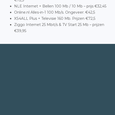
€72,5
NLE Internet + Bellen 100 Mb / 10 Mb – prijs €32,45
Online.nl Alles-in-1 100 Mb/s. Ongeveer: €42,5
XS4ALL Plus + Televisie 160 Mb. Prijzen €72,5
Ziggo Internet 25 Mbit/s & TV Start 25 Mb – prijzen
€39,95