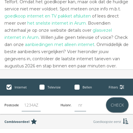
Telfort. Omdat het goedkoper kan, maar ook dat de huidige
service niet meer voldoet. Spot meteen onze info m.b.t.
goedkoop internet en TV pakket afsluiten
of lees direct
meer over
het snelste internet in Arum.
Bovendien
achterhaal je op onze website details over
glasvezel
internet in Arum
. Willen jullie geen televisie of voice? Check
dan onze
aanbiedingen met alleen internet
. Onmiddellijk de
beste aanbieders vergelijken? Voer hieronder jouw
gegevens in, controleer de laatste internet tarieven van
augustus 2026 en stap binnen een paar minuten over.
Internet
Televisie
Bellen
Filters
CHECK
Postcode
Huisnr.
Combivoordeel
Goedkoopste eerst