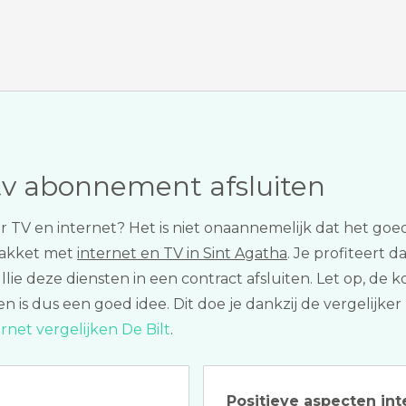
tv abonnement afsluiten
oor TV en internet? Het is niet onaannemelijk dat het go
pakket met
internet en TV in Sint Agatha
. Je profiteert 
ullie deze diensten in een contract afsluiten. Let op, d
en is dus een goed idee. Dit doe je dankzij de vergelijke
ernet vergelijken De Bilt
.
Positieve aspecten int