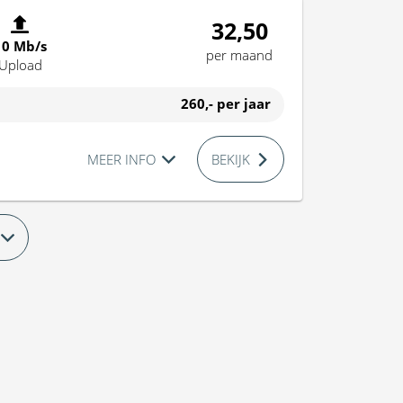
32,50
10 Mb/s
per maand
Upload
260,-
per jaar
MEER INFO
BEKIJK