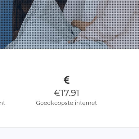
€
18.00
nt
Goedkoopste internet