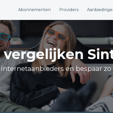
Abonnementen
Providers
Aanbiedinge
 vergelijken Si
e internetaanbieders en bespaar zo