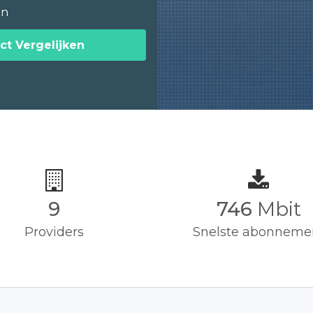
en
ct Vergelijken
9
750
Mbit
Providers
Snelste abonneme