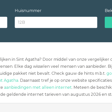
Huisnummer
Bek
elijken in Sint Agatha? Door middel van onze vergelijke
nsen. Elke dag wisselen veel mensen van aanbieder. Bij
dige pakket niet bevalt. Check gauw de hints m.b.t.
go
nt Agatha.
Daarnaast tref je op onze website specificatie
ze
aanbiedingen met alleen internet
. Meteen de beschi
al de geldende internet tarieven van augustus 2026 en 