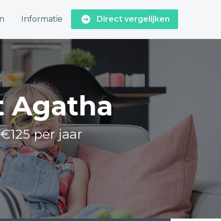
n
Informatie
Direct vergelijken
nt Agatha
 €125 per jaar