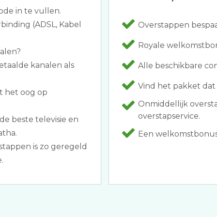
ode in te vullen.
rbinding (ADSL, Kabel
Overstappen bespaar
Royale welkomstbon
halen?
etaalde kanalen als
Alle beschikbare co
Vind het pakket dat 
t het oog op
Onmiddellijk overs
overstapservice.
e beste televisie en
atha.
Een welkomstbonus zo
stappen is zo geregeld
.