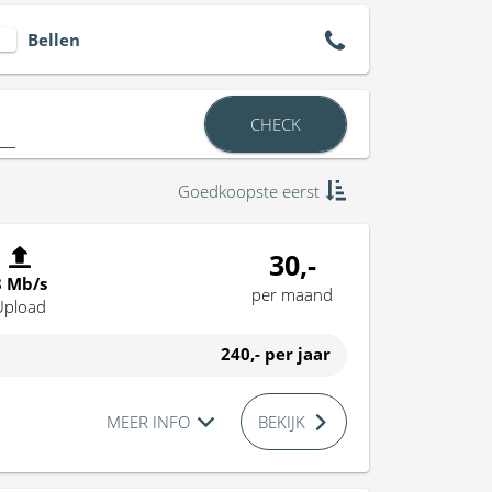
Bellen
CHECK
Goedkoopste eerst
30,-
8 Mb/s
per maand
Upload
240,-
per jaar
MEER INFO
BEKIJK