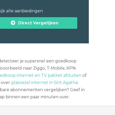
ijk alle aanbiedingen
Direct Vergelijken
r detecteer je supersnel een goedkoop
voorbeeld naar Ziggo, T-Mobile, KPN.
edkoop internet en TV pakket afsluiten
of
s over
glasvezel internet in Sint Agatha
.
kbare abonnementen vergelijken? Geef in
stap binnen een paar minuten over.