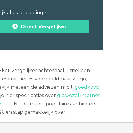
ijk alle aanbiedingen
Direct Vergelijken
et-vergelijker achterhaal jij snel een
leverancier. Bijvoorbeeld naar Ziggo,
Bekijk meteen de adviezen m.b.t.
goedkoop
e hier specificaties over
glasvezel internet
ernet
. Nu de meest populaire aanbieders
26 en stap gemakkelijk over.