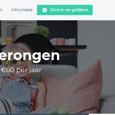
n
Informatie
Direct vergelijken
merongen
 €60 per jaar