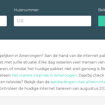
Huisnummer
Bek
gelijken in Amerongen? Aan de hand van de internet pakk
met jullie situatie. Elke dag wisselen veel mensen van 
aren, of omdat het huidige pakket niet snel genoeg is. 
meteen
het snelste internet in Amerongen.
Daarbij check j
 en televisie? Bekijk dan de
aanbiedingen met alleen int
 controleer de huidige internet tarieven van augustus 20