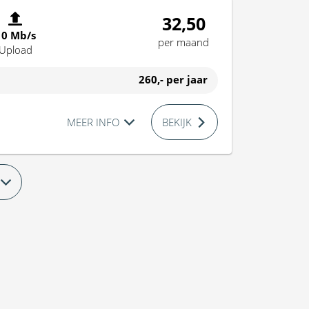
32,50
10 Mb/s
per maand
Upload
260,-
per jaar
MEER INFO
BEKIJK