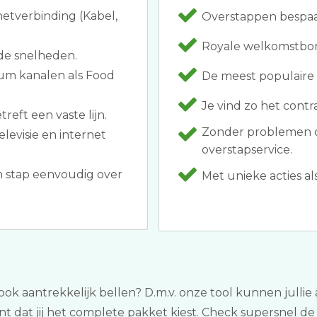
netverbinding (Kabel,
Overstappen bespaar
Royale welkomstbonus
de snelheden.
um kanalen als Food
De meest populaire 
Je vind zo het contra
reft een vaste lijn.
Zonder problemen 
elevisie en internet
overstapservice.
n stap eenvoudig over
Met unieke acties al
 ook aantrekkelijk bellen? D.m.v. onze tool kunnen jullie 
dat jij het complete pakket kiest. Check supersnel de 