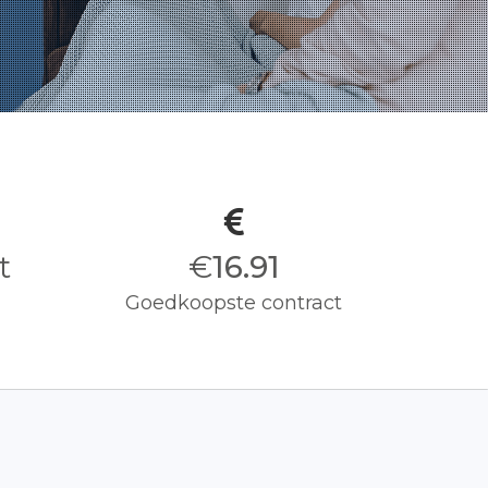
t
€
17.00
Goedkoopste contract