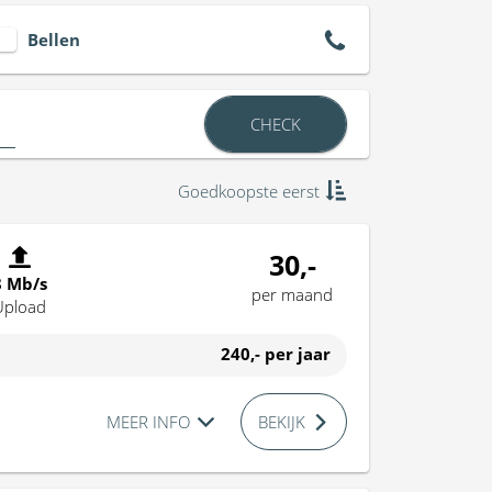
Bellen
CHECK
Goedkoopste eerst
30,-
8 Mb/s
per maand
Upload
240,-
per jaar
MEER INFO
BEKIJK