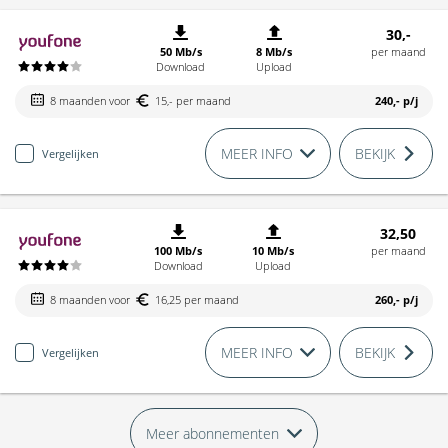
30,-
50 Mb/s
8 Mb/s
per maand
Download
Upload
8 maanden voor
15,- per maand
240,-
p/j
MEER INFO
BEKIJK
Vergelijken
32,50
100 Mb/s
10 Mb/s
per maand
Download
Upload
8 maanden voor
16,25 per maand
260,-
p/j
MEER INFO
BEKIJK
Vergelijken
Meer abonnementen