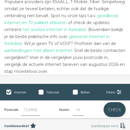
Populaire providers zijn XS4ALL, T-Mobile, Fiber. Simpelweg
omdat ze teveel betalen, echter ook dat de huidige
verbinding niet bevalt. Spot nu onze tips t.a.v.
goedkoop
internet en TV pakket afsluiten
of check de updates
omtrent
het snelste internet in Kerkdriel.
Bovendien bekijk
je de beste praktische info over
glasvezel internet in
Kerkdriel
. Wil je geen TV of VOIP? Profiteer dan van de
aanbiedingen met alleen internet
. Snel de beste contracten
vergelijken? Voer in de vergelijker jouw postcode in,
vergelijk de actuele internet tarieven van augustus 2026 en
stap moeiteloos over.
Internet
Televisie
Bellen
Filters
CHECK
Postcode
Huisnr.
Combivoordeel
Goedkoopste eerst