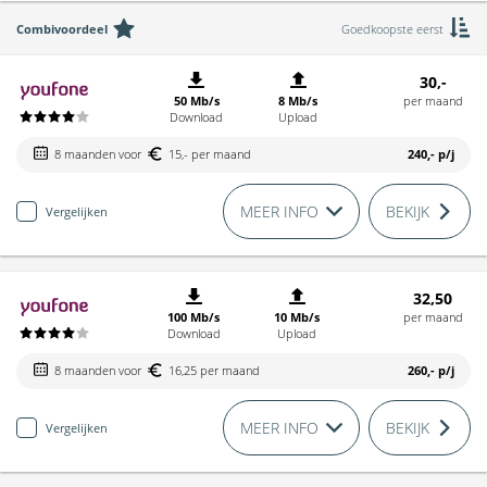
Combivoordeel
Goedkoopste eerst
30,-
50 Mb/s
8 Mb/s
per maand
Download
Upload
8 maanden voor
15,- per maand
240,-
p/j
MEER INFO
BEKIJK
Vergelijken
32,50
100 Mb/s
10 Mb/s
per maand
Download
Upload
8 maanden voor
16,25 per maand
260,-
p/j
MEER INFO
BEKIJK
Vergelijken