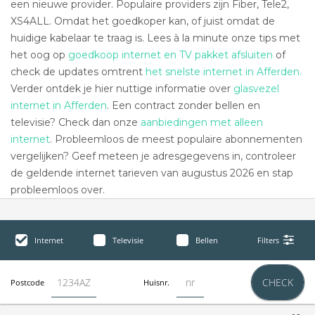
een nieuwe provider. Populaire providers zijn Fiber, Tele2,
XS4ALL. Omdat het goedkoper kan, of juist omdat de
huidige kabelaar te traag is. Lees à la minute onze tips met
het oog op
goedkoop internet en TV pakket afsluiten
of
check de updates omtrent
het snelste internet in Afferden.
Verder ontdek je hier nuttige informatie over
glasvezel
internet in Afferden
. Een contract zonder bellen en
televisie? Check dan onze
aanbiedingen met alleen
internet
. Probleemloos de meest populaire abonnementen
vergelijken? Geef meteen je adresgegevens in, controleer
de geldende internet tarieven van augustus 2026 en stap
probleemloos over.
Internet
Televisie
Bellen
Filters
CHECK
Postcode
Huisnr.