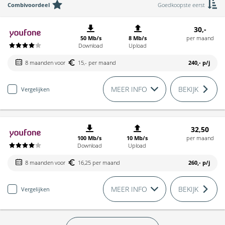
Combivoordeel
Goedkoopste eerst
30,-
50 Mb/s
8 Mb/s
per maand
Download
Upload
8 maanden voor
15,- per maand
240,-
p/j
MEER INFO
BEKIJK
Vergelijken
32,50
100 Mb/s
10 Mb/s
per maand
Download
Upload
8 maanden voor
16,25 per maand
260,-
p/j
MEER INFO
BEKIJK
Vergelijken