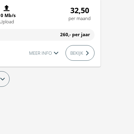
32,50
10 Mb/s
per maand
Upload
260,-
per jaar
MEER INFO
BEKIJK