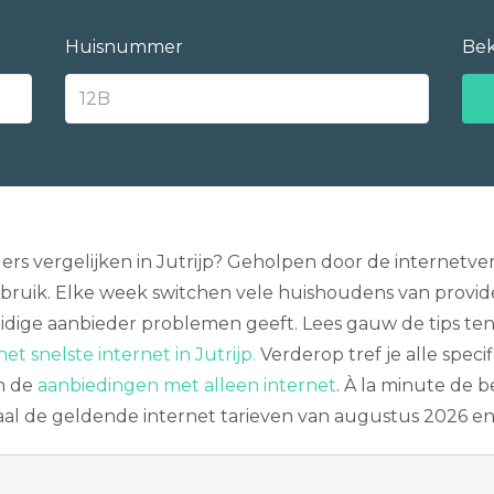
Huisnummer
Bek
rs vergelijken in Jutrijp? Geholpen door de internetver
ebruik. Elke week switchen vele huishoudens van provider.
dige aanbieder problemen geeft. Lees gauw de tips ten
het snelste internet in Jutrijp.
Verderop tref je alle specif
n de
aanbiedingen met alleen internet
. À la minute de 
aal de geldende internet tarieven van augustus 2026 en