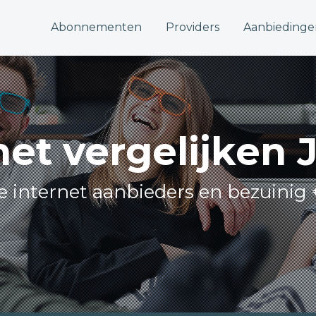
Abonnementen
Providers
Aanbiedinge
net vergelijken J
lle internet aanbieders en bezuinig 