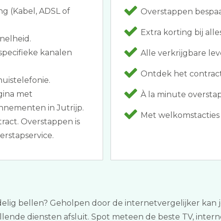
ng (Kabel, ADSL of
Overstappen bespaar
Extra korting bij alle
nelheid.
specifieke kanalen
Alle verkrijgbare lev
Ontdek het contract
uistelefonie.
agina met
À la minute oversta
nnementen in Jutrijp.
Met welkomstacties 
tract. Overstappen is
rstapservice.
delig bellen? Geholpen door de internetvergelijker kan je
illende diensten afsluit. Spot meteen de beste TV, inter