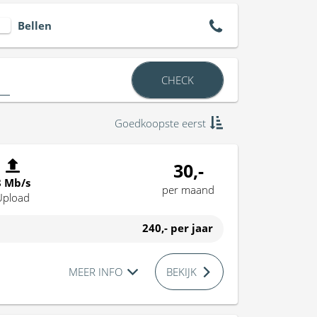
Bellen
CHECK
Goedkoopste eerst
30,-
8 Mb/s
per maand
Upload
240,-
per jaar
MEER INFO
BEKIJK