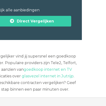
ijk alle aanbiedingen
Direct Vergelijken
gelijker vind jij supersnel een goedkoop
 Populaire providers zijn Tele2, Telfort,
 aanzien van
goedkoop internet en TV
icaties over
glasvezel internet in Jutrijp
.
beschikbare contracten vergelijken? Geef
 stap binnen een paar minuten over.