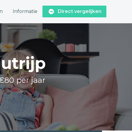
n
Informatie
Direct vergelijken
utrijp
€80 per jaar