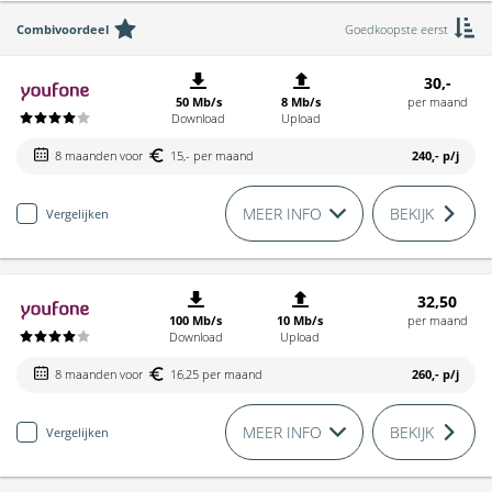
Combivoordeel
Goedkoopste eerst
30,-
50 Mb/s
8 Mb/s
per maand
Download
Upload
8 maanden voor
15,- per maand
240,-
p/j
MEER INFO
BEKIJK
Vergelijken
32,50
100 Mb/s
10 Mb/s
per maand
Download
Upload
8 maanden voor
16,25 per maand
260,-
p/j
MEER INFO
BEKIJK
Vergelijken