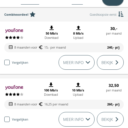
Combivoordeel
Goedkoopste eerst
30,-
50 Mb/s
8 Mb/s
per maand
Download
Upload
8 maanden voor
15,- per maand
240,-
p/j
MEER INFO
BEKIJK
Vergelijken
32,50
100 Mb/s
10 Mb/s
per maand
Download
Upload
8 maanden voor
16,25 per maand
260,-
p/j
MEER INFO
BEKIJK
Vergelijken