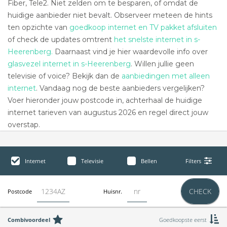
Fiber, Tele2. Niet zelden om te besparen, of omdat de
huidige aanbieder niet bevalt. Observeer meteen de hints
ten opzichte van
goedkoop internet en TV pakket afsluiten
of check de updates omtrent
het snelste internet in s-
Heerenberg.
Daarnaast vind je hier waardevolle info over
glasvezel internet in s-Heerenberg
. Willen jullie geen
televisie of voice? Bekijk dan de
aanbiedingen met alleen
internet
. Vandaag nog de beste aanbieders vergelijken?
Voer hieronder jouw postcode in, achterhaal de huidige
internet tarieven van augustus 2026 en regel direct jouw
overstap.
Internet
Televisie
Bellen
Filters
CHECK
Postcode
Huisnr.
Combivoordeel
Goedkoopste eerst