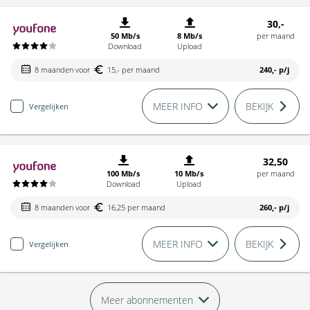
30,-
50 Mb/s
8 Mb/s
per maand
Download
Upload
8 maanden voor
15,- per maand
240,-
p/j
MEER INFO
BEKIJK
Vergelijken
32,50
100 Mb/s
10 Mb/s
per maand
Download
Upload
8 maanden voor
16,25 per maand
260,-
p/j
MEER INFO
BEKIJK
Vergelijken
Meer abonnementen