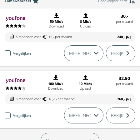
Combivoordeel
Goedkoopste eerst
30,-
50 Mb/s
8 Mb/s
per maand
Download
Upload
8 maanden voor
15,- per maand
240,-
p/j
MEER INFO
BEKIJK
Vergelijken
32,50
100 Mb/s
10 Mb/s
per maand
Download
Upload
8 maanden voor
16,25 per maand
260,-
p/j
MEER INFO
BEKIJK
Vergelijken