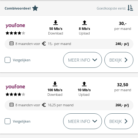
Combivoordeel
Goedkoopste eerst
30,-
50 Mb/s
8 Mb/s
per maand
Download
Upload
8 maanden voor
15,- per maand
240,-
p/j
MEER INFO
BEKIJK
Vergelijken
32,50
100 Mb/s
10 Mb/s
per maand
Download
Upload
8 maanden voor
16,25 per maand
260,-
p/j
MEER INFO
BEKIJK
Vergelijken