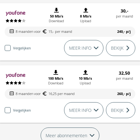
30,-
50 Mb/s
8 Mb/s
per maand
Download
Upload
8 maanden voor
15,- per maand
240,-
p/j
MEER INFO
BEKIJK
Vergelijken
32,50
100 Mb/s
10 Mb/s
per maand
Download
Upload
8 maanden voor
16,25 per maand
260,-
p/j
MEER INFO
BEKIJK
Vergelijken
Meer abonnementen