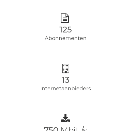
125
Abonnementen
13
Internetaanbieders
750
Mbit /s