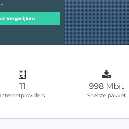
en
ct Vergelijken
11
1,000
Mbit
Internetproviders
Snelste pakket