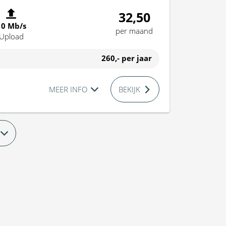
32,50
10 Mb/s
per maand
Upload
260,-
per jaar
MEER INFO
BEKIJK