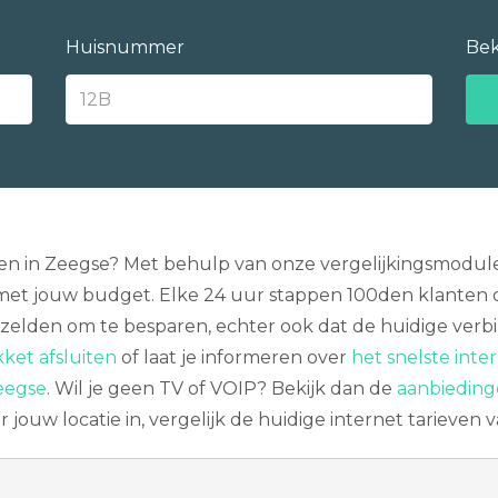
Huisnummer
Bek
ken in Zeegse? Met behulp van onze vergelijkingsmodul
et jouw budget. Elke 24 uur stappen 100den klanten o
t zelden om te besparen, echter ook dat de huidige verb
ket afsluiten
of laat je informeren over
het snelste inte
Zeegse
. Wil je geen TV of VOIP? Bekijk dan de
aanbieding
ouw locatie in, vergelijk de huidige internet tarieven 