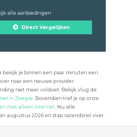
ijk alle aanbiedingen
Direct Vergelijken
e bekijk je binnen een paar minuten een
ver naar een nieuwe provider.
inding niet meer voldoet. Bekijk vlug de
rnet in Zeegse.
Bovendien tref je op onze
en met alleen internet
. Nu alle
van augustus 2026 en stap razendsnel over.