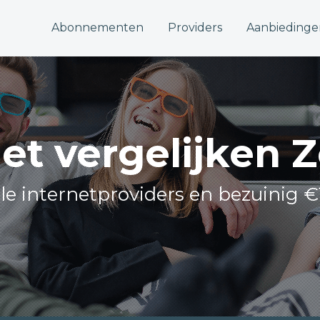
Abonnementen
Providers
Aanbiedinge
net vergelijken 
lle internetproviders en bezuinig €