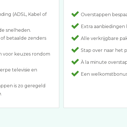
nding (ADSL, Kabel of
Overstappen bespaar
Extra aanbiedingen 
de snelheden.
 of betaalde zenders
Alle verkrijgbare pa
Stap over naar het p
n voor keuzes rondom
À la minute oversta
rpe televisie en
Een welkomstbonus a
.
appen is zo geregeld
.