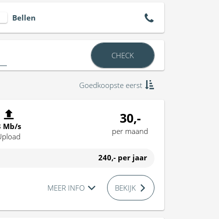
Bellen
CHECK
Goedkoopste eerst
30,-
8 Mb/s
per maand
Upload
240,-
per jaar
MEER INFO
BEKIJK