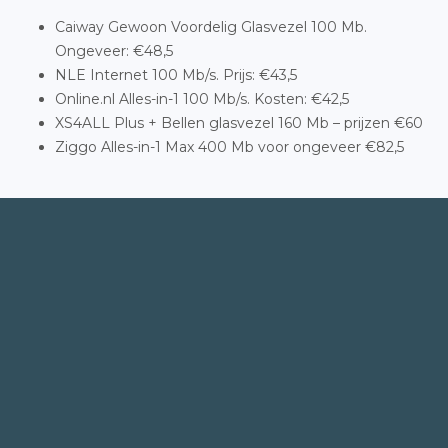
Caiway Gewoon Voordelig Glasvezel 100 Mb.
Ongeveer: €48,5
NLE Internet 100 Mb/s. Prijs: €43,5
Online.nl Alles-in-1 100 Mb/s. Kosten: €42,5
XS4ALL Plus + Bellen glasvezel 160 Mb – prijzen €60
Ziggo Alles-in-1 Max 400 Mb voor ongeveer €82,5