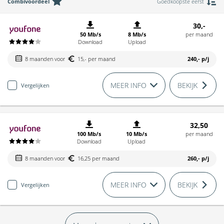
Combivoordeel
Goedkoopste eerst
30,-
50 Mb/s
8 Mb/s
per maand
Download
Upload
8 maanden voor
15,- per maand
240,-
p/j
MEER INFO
BEKIJK
Vergelijken
32,50
100 Mb/s
10 Mb/s
per maand
Download
Upload
8 maanden voor
16,25 per maand
260,-
p/j
MEER INFO
BEKIJK
Vergelijken