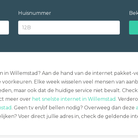
Huisnummer
Bek
en in Willemstad? Aan de hand van de internet pakket-ve
e voorkeuren. Elke week wisselen veel mensen van aanb
reden, maar ook dat de huidige service niet bevalt. Chec
ect meer over
het snelste internet in Willemstad.
Verderop
mstad
. Geen tv en/of bellen nodig? Overweeg dan deze
ijken? Voer direct jullie adres in, check de geldende i