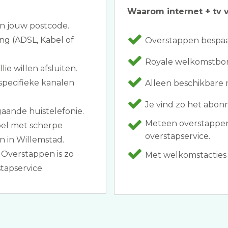
Waarom internet + tv v
an jouw postcode.
ing (ADSL, Kabel of
Overstappen bespaar
Royale welkomstbonu
ie willen afsluiten.
specifieke kanalen
Alleen beschikbare
Je vind zo het abon
gaande huistelefonie.
Meteen overstappen
bel met scherpe
overstapservice.
n in Willemstad.
 Overstappen is zo
Met welkomstacties a
tapservice.