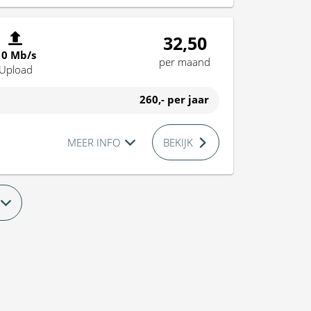
32,50
10 Mb/s
per maand
Upload
260,-
per jaar
MEER INFO
BEKIJK