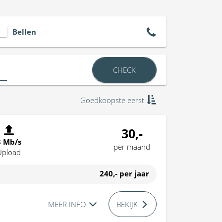
Bellen
CHECK
Goedkoopste eerst
30,-
8 Mb/s
per maand
Upload
240,-
per jaar
MEER INFO
BEKIJK