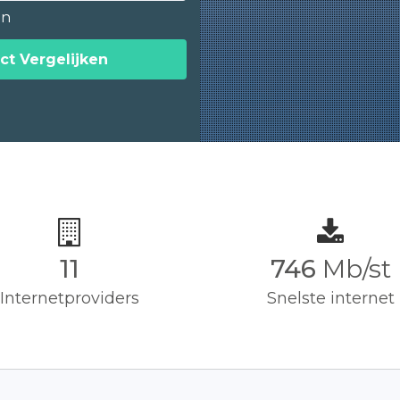
en
ct Vergelijken
11
750
Mb/st
Internetproviders
Snelste internet