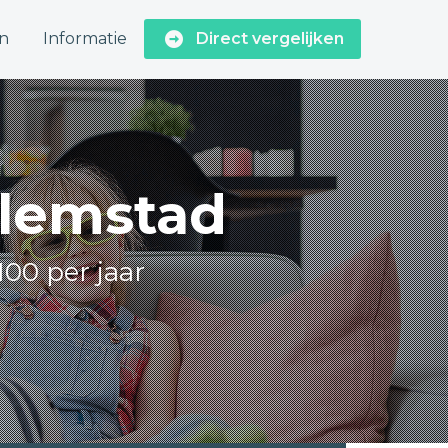
n
Informatie
Direct vergelijken
llemstad
100 per jaar