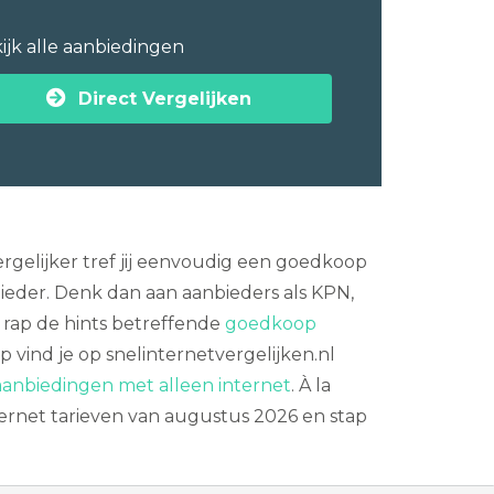
ijk alle aanbiedingen
Direct Vergelijken
rgelijker tref jij eenvoudig een goedkoop
ieder. Denk dan aan aanbieders als KPN,
k rap de hints betreffende
goedkoop
 vind je op snelinternetvergelijken.nl
aanbiedingen met alleen internet
. À la
nternet tarieven van augustus 2026 en stap