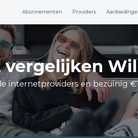
Abonnementen
Providers
Aanbiedinge
t vergelijken Wi
lle internetproviders en bezuinig €