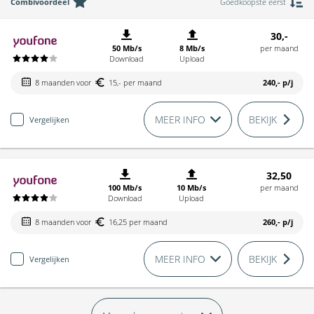
Combivoordeel
Goedkoopste eerst
30,-
50 Mb/s
8 Mb/s
per maand
Download
Upload
8 maanden voor
15,- per maand
240,-
p/j
MEER INFO
BEKIJK
Vergelijken
32,50
100 Mb/s
10 Mb/s
per maand
Download
Upload
8 maanden voor
16,25 per maand
260,-
p/j
MEER INFO
BEKIJK
Vergelijken