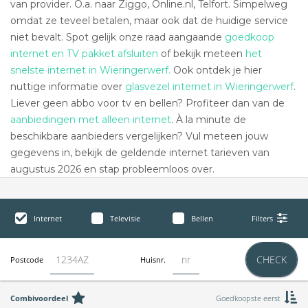
van provider. O.a. naar Ziggo, Online.nl, Telfort. Simpelweg
omdat ze teveel betalen, maar ook dat de huidige service
niet bevalt. Spot gelijk onze raad aangaande
goedkoop
internet en TV pakket afsluiten
of bekijk meteen
het
snelste internet in Wieringerwerf.
Ook ontdek je hier
nuttige informatie over
glasvezel internet in Wieringerwerf
.
Liever geen abbo voor tv en bellen? Profiteer dan van de
aanbiedingen met alleen internet
. À la minute de
beschikbare aanbieders vergelijken? Vul meteen jouw
gegevens in, bekijk de geldende internet tarieven van
augustus 2026 en stap probleemloos over.
Internet
Televisie
Bellen
Filters
CHECK
Postcode
Huisnr.
Combivoordeel
Goedkoopste eerst