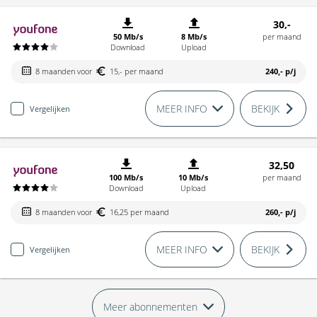
30,-
50 Mb/s
8 Mb/s
per maand
Download
Upload
8 maanden voor
15,- per maand
240,-
p/j
MEER INFO
BEKIJK
Vergelijken
32,50
100 Mb/s
10 Mb/s
per maand
Download
Upload
8 maanden voor
16,25 per maand
260,-
p/j
MEER INFO
BEKIJK
Vergelijken
Meer abonnementen