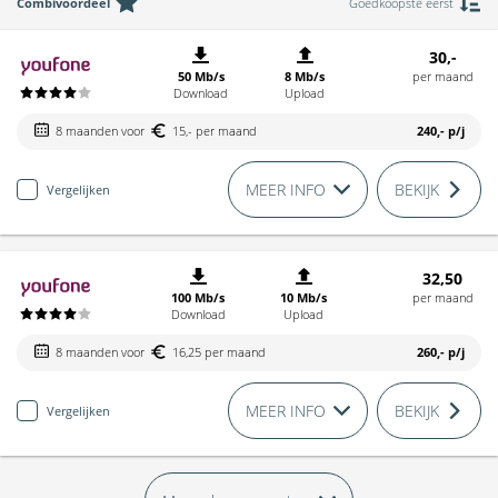
Combivoordeel
Goedkoopste eerst
30,-
50 Mb/s
8 Mb/s
per maand
Download
Upload
8 maanden voor
15,- per maand
240,-
p/j
MEER INFO
BEKIJK
Vergelijken
32,50
100 Mb/s
10 Mb/s
per maand
Download
Upload
8 maanden voor
16,25 per maand
260,-
p/j
MEER INFO
BEKIJK
Vergelijken