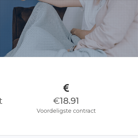
it
€
19.00
Voordeligste contract