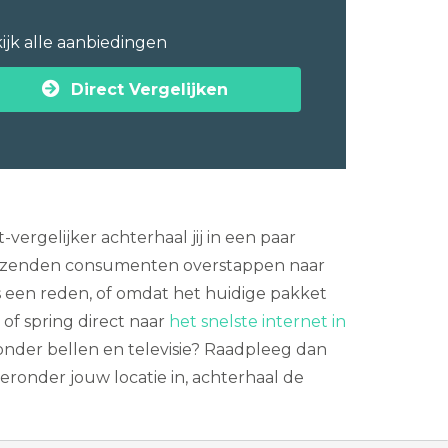
ijk alle aanbiedingen
Direct Vergelijken
vergelijker achterhaal jij in een paar
duizenden consumenten overstappen naar
js een reden, of omdat het huidige pakket
of spring direct naar
het snelste internet in
zonder bellen en televisie? Raadpleeg dan
eronder jouw locatie in, achterhaal de