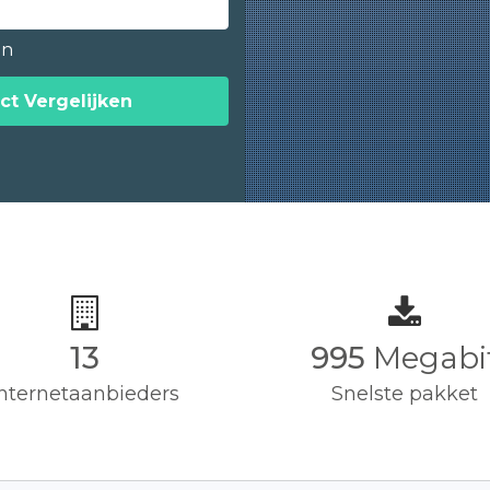
en
ct Vergelijken
13
1,000
Megab
Internetaanbieders
Snelste pakket