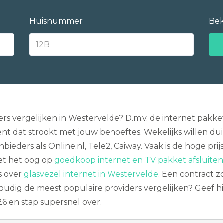
Huisnummer
Bek
rs vergelijken in Westervelde? D.m.v. de internet pakket-
t dat strookt met jouw behoeftes. Wekelijks willen 
ieders als Online.nl, Tele2, Caiway. Vaak is de hoge pri
met het oog op
goedkoop internet en TV pakket afsluiten
ls over
glasvezel internet in Westervelde
. Een contract 
oudig de meest populaire providers vergelijken? Geef hi
6 en stap supersnel over.