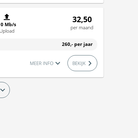
32,50
10 Mb/s
per maand
Upload
260,-
per jaar
MEER INFO
BEKIJK