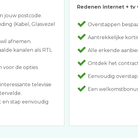
Redenen internet + tv 
an jouw postcode.
ding (Kabel, Glasvezel
Overstappen bespaar
Aantrekkelijke korti
 wil afnemen.
aalde kanalen als RTL
Alle erkende aanbi
Ontdek het contract 
 voor de opties
Eenvoudig overstapp
nteressante televisie
Een welkomstbonus 
ervelde.
 en stap eenvoudig