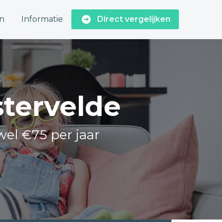
n
Informatie
Direct vergelijken
stervelde
wel €75 per jaar