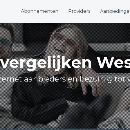
Abonnementen
Providers
Aanbiedinge
 vergelijken We
internet aanbieders en bezuinig tot 