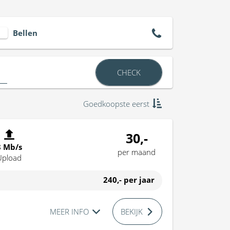
Bellen
CHECK
Goedkoopste eerst
30,-
8 Mb/s
per maand
Upload
240,-
per jaar
MEER INFO
BEKIJK