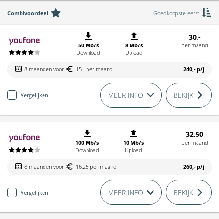
Combivoordeel
Goedkoopste eerst
30,-
50 Mb/s
8 Mb/s
per maand
Download
Upload
8 maanden voor
15,- per maand
240,-
p/j
MEER INFO
BEKIJK
Vergelijken
32,50
100 Mb/s
10 Mb/s
per maand
Download
Upload
8 maanden voor
16,25 per maand
260,-
p/j
MEER INFO
BEKIJK
Vergelijken