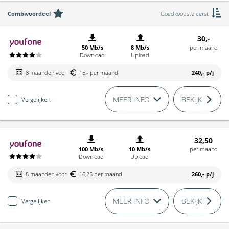
Combivoordeel
Goedkoopste eerst
30,-
50 Mb/s
8 Mb/s
per maand
Download
Upload
8 maanden voor
15,- per maand
240,-
p/j
MEER INFO
BEKIJK
Vergelijken
32,50
100 Mb/s
10 Mb/s
per maand
Download
Upload
8 maanden voor
16,25 per maand
260,-
p/j
MEER INFO
BEKIJK
Vergelijken