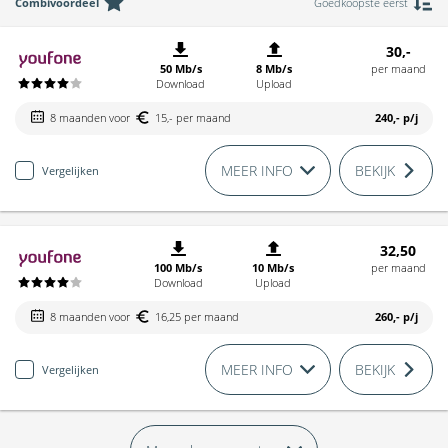
Combivoordeel
Goedkoopste eerst
30,-
50 Mb/s
8 Mb/s
per maand
Download
Upload
8 maanden voor
15,- per maand
240,-
p/j
MEER INFO
BEKIJK
Vergelijken
32,50
100 Mb/s
10 Mb/s
per maand
Download
Upload
8 maanden voor
16,25 per maand
260,-
p/j
MEER INFO
BEKIJK
Vergelijken