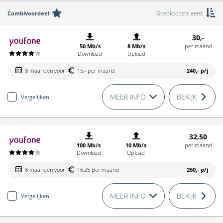
Combivoordeel
Goedkoopste eerst
30,-
50 Mb/s
8 Mb/s
per maand
Download
Upload
8 maanden voor
15,- per maand
240,-
p/j
MEER INFO
BEKIJK
Vergelijken
32,50
100 Mb/s
10 Mb/s
per maand
Download
Upload
8 maanden voor
16,25 per maand
260,-
p/j
MEER INFO
BEKIJK
Vergelijken