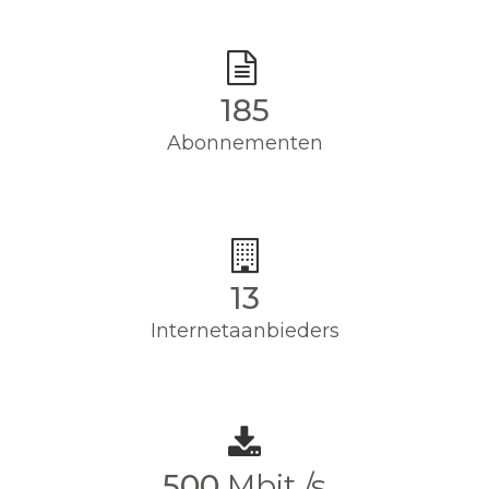
185
Abonnementen
13
Internetaanbieders
500
Mbit /s