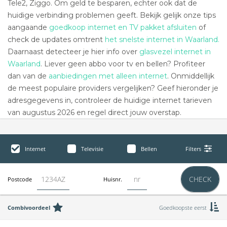
Tele2, Ziggo. Om geld te besparen, echter ook dat de
huidige verbinding problemen geeft. Bekijk gelijk onze tips
aangaande
goedkoop internet en TV pakket afsluiten
of
check de updates omtrent
het snelste internet in Waarland.
Daarnaast detecteer je hier info over
glasvezel internet in
Waarland
. Liever geen abbo voor tv en bellen? Profiteer
dan van de
aanbiedingen met alleen internet
. Onmiddellijk
de meest populaire providers vergelijken? Geef hieronder je
adresgegevens in, controleer de huidige internet tarieven
van augustus 2026 en regel direct jouw overstap.
Internet
Televisie
Bellen
Filters
CHECK
Postcode
Huisnr.
Combivoordeel
Goedkoopste eerst