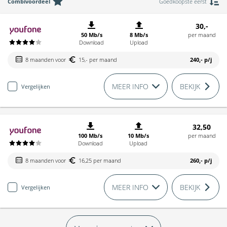
Combivoordeel
Goedkoopste eerst
30,-
50 Mb/s
8 Mb/s
per maand
Download
Upload
8 maanden voor
15,- per maand
240,-
p/j
MEER INFO
BEKIJK
Vergelijken
32,50
100 Mb/s
10 Mb/s
per maand
Download
Upload
8 maanden voor
16,25 per maand
260,-
p/j
MEER INFO
BEKIJK
Vergelijken