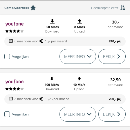
Combivoordeel
Goedkoopste eerst
30,-
50 Mb/s
8 Mb/s
per maand
Download
Upload
8 maanden voor
15,- per maand
240,-
p/j
MEER INFO
BEKIJK
Vergelijken
32,50
100 Mb/s
10 Mb/s
per maand
Download
Upload
8 maanden voor
16,25 per maand
260,-
p/j
MEER INFO
BEKIJK
Vergelijken