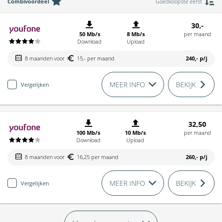
Combivoordeel
Goedkoopste eerst
30,-
50 Mb/s
8 Mb/s
per maand
Download
Upload
8 maanden voor
15,- per maand
240,-
p/j
MEER INFO
BEKIJK
Vergelijken
32,50
100 Mb/s
10 Mb/s
per maand
Download
Upload
8 maanden voor
16,25 per maand
260,-
p/j
MEER INFO
BEKIJK
Vergelijken