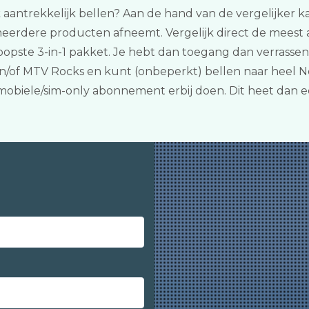
k aantrekkelijk bellen? Aan de hand van de vergelijker kan
eerdere producten afneemt. Vergelijk direct de meest a
opste 3-in-1 pakket. Je hebt dan toegang dan verrassend
en/of MTV Rocks en kunt (onbeperkt) bellen naar heel 
 mobiele/sim-only abonnement erbij doen. Dit heet dan 