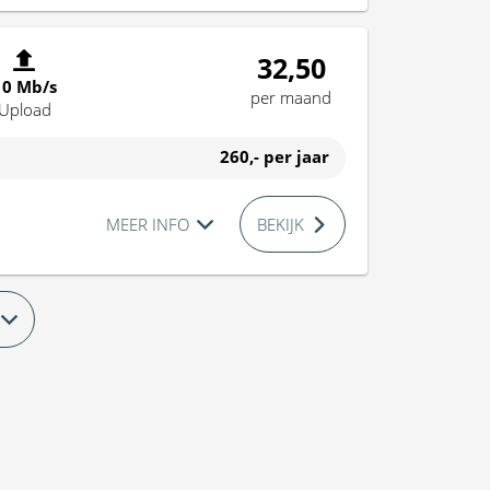
32,50
10 Mb/s
per maand
Upload
260,-
per jaar
MEER INFO
BEKIJK