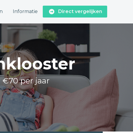
n
Informatie
Direct vergelijken
nklooster
o €70 per jaar