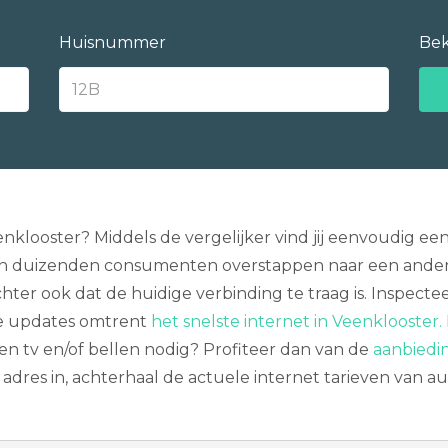
Huisnummer
Bek
eenklooster? Middels de vergelijker vind jij eenvoudig
willen duizenden consumenten overstappen naar een ander
ter ook dat de huidige verbinding te traag is. Inspecte
e updates omtrent
het snelste internet in Veenklooster.
een tv en/of bellen nodig? Profiteer dan van de
aanbiedi
 adres in, achterhaal de actuele internet tarieven van 