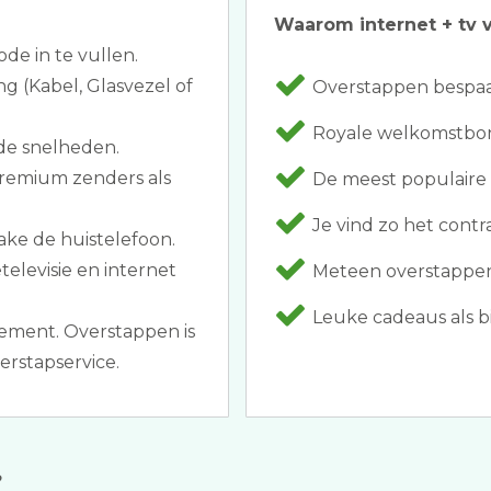
Waarom internet + tv v
ode in te vullen.
g (Kabel, Glasvezel of
Overstappen bespaar
Royale welkomstbonu
de snelheden.
premium zenders als
De meest populaire 
Je vind zo het contr
ake de huistelefoon.
elevisie en internet
Meteen overstappen 
Leuke cadeaus als bij
ement. Overstappen is
rstapservice.
?