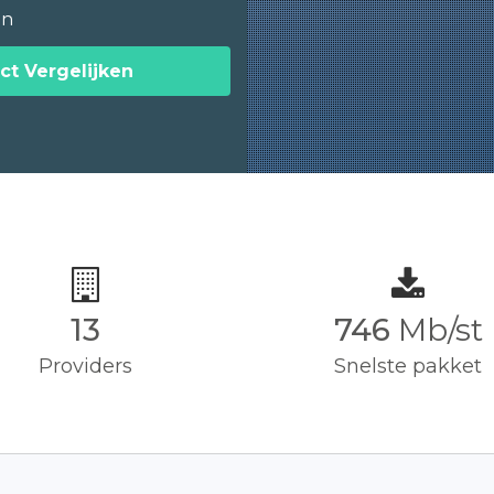
en
ct Vergelijken
13
750
Mb/st
Providers
Snelste pakket