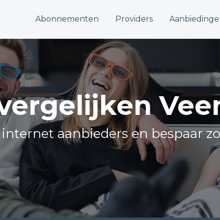
Abonnementen
Providers
Aanbiedinge
 vergelijken Vee
e internet aanbieders en bespaar z