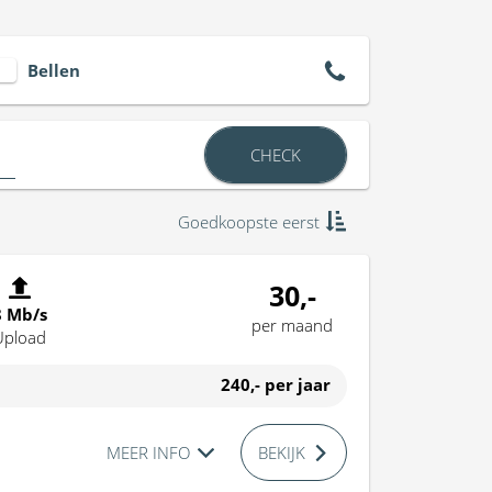
Bellen
CHECK
Goedkoopste eerst
30,-
8 Mb/s
per maand
Upload
240,-
per jaar
MEER INFO
BEKIJK