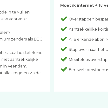
Moet ik internet + tv v
ode in te vullen.
 jouw voorkeur
Overstappen bespaar
Aantrekkelijke kortin
halen?
emium zenders als BBC
Alle erkende abonne
Stap over naar het 
es t.a.v. huistelefonie.
st met aantrekkelijke
Moeiteloos overstap
en in Veendam.
Een welkomstbonus zo
 alles regelen via de