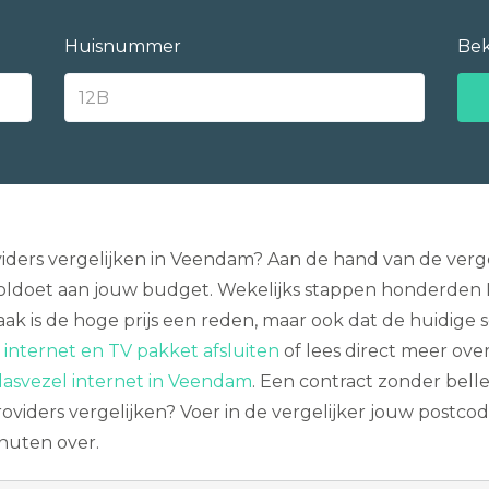
Huisnummer
Bek
iders vergelijken in Veendam? Aan de hand van de verge
ldoet aan jouw budget. Wekelijks stappen honderden N
aak is de hoge prijs een reden, maar ook dat de huidige se
internet en TV pakket afsluiten
of lees direct meer ove
lasvezel internet in Veendam
. Een contract zonder belle
viders vergelijken? Voer in de vergelijker jouw postcode
nuten over.