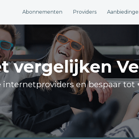
Abonnementen
Providers
Aanbiedinge
et vergelijken 
le internetproviders en bespaar tot 