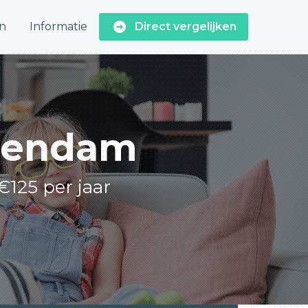
n
Informatie
Direct vergelijken
Veendam
€125 per jaar