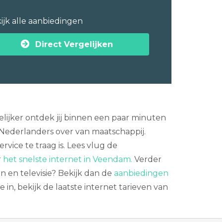
ijk alle aanbiedingen
Direct Vergelijken
lijker ontdek jij binnen een paar minuten
ederlanders over van maatschappij.
rvice te traag is. Lees vlug de
r
het snelste internet in Veendam.
Verder
n en televisie? Bekijk dan de
aanbiedingen
 in, bekijk de laatste internet tarieven van