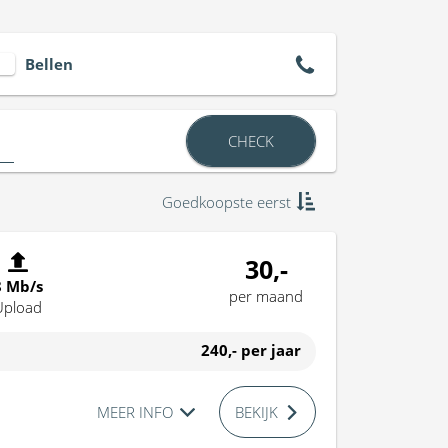
Bellen
CHECK
Goedkoopste eerst
30,-
8 Mb/s
per maand
Upload
240,-
per jaar
MEER INFO
BEKIJK