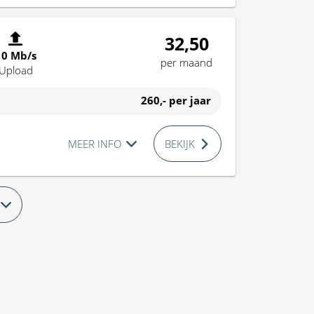
32,50
10 Mb/s
per maand
Upload
260,-
per jaar
MEER INFO
BEKIJK