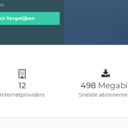
en
ct Vergelijken
12
500
Megabi
Internetproviders
Snelste abonneme