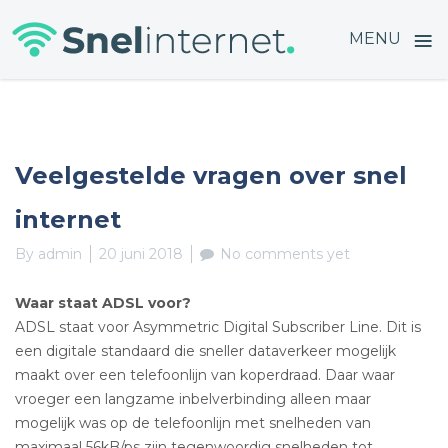
≡
MENU
Skip
to
content
Veelgestelde vragen over snel
internet
By
admin
20 juni 2018
No comments yet
Waar staat ADSL voor?
ADSL staat voor Asymmetric Digital Subscriber Line. Dit is
een digitale standaard die sneller dataverkeer mogelijk
maakt over een telefoonlijn van koperdraad. Daar waar
vroeger een langzame inbelverbinding alleen maar
mogelijk was op de telefoonlijn met snelheden van
maximaal 56kB/ps zijn tegenwoordig snelheden tot