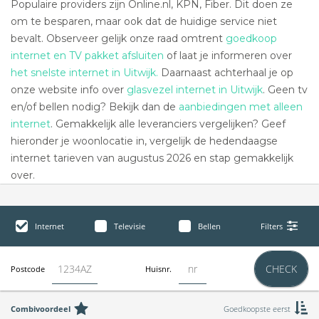
Populaire providers zijn Online.nl, KPN, Fiber. Dit doen ze
om te besparen, maar ook dat de huidige service niet
bevalt. Observeer gelijk onze raad omtrent
goedkoop
internet en TV pakket afsluiten
of laat je informeren over
het snelste internet in Uitwijk.
Daarnaast achterhaal je op
onze website info over
glasvezel internet in Uitwijk
. Geen tv
en/of bellen nodig? Bekijk dan de
aanbiedingen met alleen
internet
. Gemakkelijk alle leveranciers vergelijken? Geef
hieronder je woonlocatie in, vergelijk de hedendaagse
internet tarieven van augustus 2026 en stap gemakkelijk
over.
Internet
Televisie
Bellen
Filters
CHECK
Postcode
Huisnr.
Combivoordeel
Goedkoopste eerst