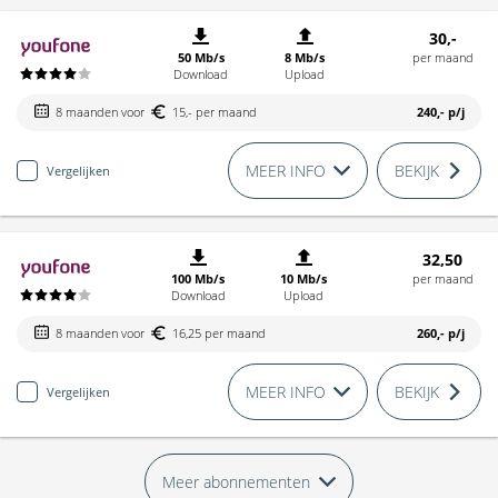
30,-
50 Mb/s
8 Mb/s
per maand
Download
Upload
8 maanden voor
15,- per maand
240,-
p/j
MEER INFO
BEKIJK
Vergelijken
32,50
100 Mb/s
10 Mb/s
per maand
Download
Upload
8 maanden voor
16,25 per maand
260,-
p/j
MEER INFO
BEKIJK
Vergelijken
Meer abonnementen