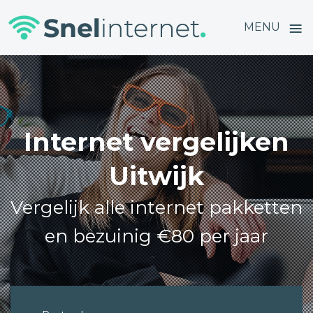
≡
MENU
Skip
to
content
Internet vergelijken
Uitwijk
Vergelijk alle internet pakketten
en bezuinig €80 per jaar