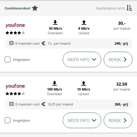
Combivoordeel
Goedkoopste eerst
30,-
50 Mb/s
8 Mb/s
per maand
Download
Upload
8 maanden voor
15,- per maand
240,-
p/j
MEER INFO
BEKIJK
Vergelijken
32,50
100 Mb/s
10 Mb/s
per maand
Download
Upload
8 maanden voor
16,25 per maand
260,-
p/j
MEER INFO
BEKIJK
Vergelijken