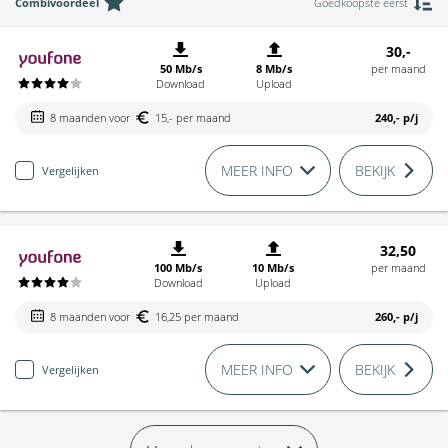
Combivoordeel
Goedkoopste eerst
30,-
50 Mb/s
8 Mb/s
per maand
Download
Upload
8 maanden voor
15,- per maand
240,-
p/j
MEER INFO
BEKIJK
Vergelijken
32,50
100 Mb/s
10 Mb/s
per maand
Download
Upload
8 maanden voor
16,25 per maand
260,-
p/j
MEER INFO
BEKIJK
Vergelijken