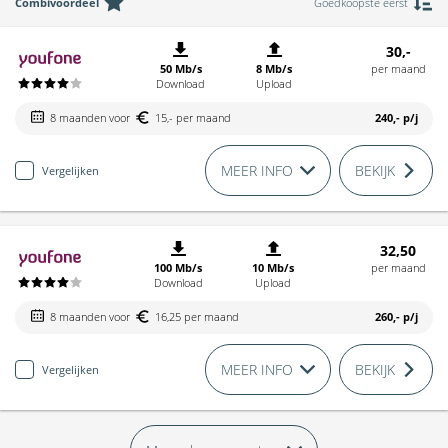
Combivoordeel
Goedkoopste eerst
30,-
50 Mb/s
8 Mb/s
per maand
Download
Upload
8 maanden voor
15,- per maand
240,-
p/j
MEER INFO
BEKIJK
Vergelijken
32,50
100 Mb/s
10 Mb/s
per maand
Download
Upload
8 maanden voor
16,25 per maand
260,-
p/j
MEER INFO
BEKIJK
Vergelijken