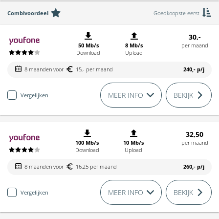
Combivoordeel
Goedkoopste eerst
30,-
50 Mb/s
8 Mb/s
per maand
Download
Upload
8 maanden voor
15,- per maand
240,-
p/j
MEER INFO
BEKIJK
Vergelijken
32,50
100 Mb/s
10 Mb/s
per maand
Download
Upload
8 maanden voor
16,25 per maand
260,-
p/j
MEER INFO
BEKIJK
Vergelijken