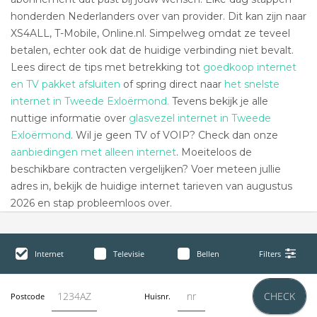
honderden Nederlanders over van provider. Dit kan zijn naar
XS4ALL, T-Mobile, Online.nl. Simpelweg omdat ze teveel
betalen, echter ook dat de huidige verbinding niet bevalt.
Lees direct de tips met betrekking tot
goedkoop internet
en TV pakket afsluiten
of spring direct naar
het snelste
internet in Tweede Exloërmond.
Tevens bekijk je alle
nuttige informatie over
glasvezel internet in Tweede
Exloërmond
. Wil je geen TV of VOIP? Check dan onze
aanbiedingen met alleen internet
. Moeiteloos de
beschikbare contracten vergelijken? Voer meteen jullie
adres in, bekijk de huidige internet tarieven van augustus
2026 en stap probleemloos over.
Internet
Televisie
Bellen
Filters
CHECK
Postcode
Huisnr.