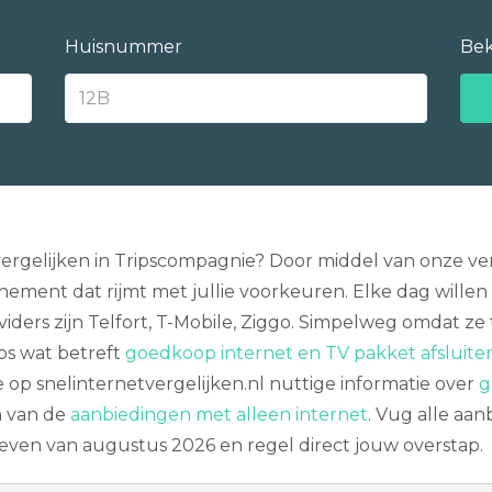
Huisnummer
Bek
vergelijken in Tripscompagnie? Door middel van onze ve
ement dat rijmt met jullie voorkeuren. Elke dag wil
viders zijn Telfort, T-Mobile, Ziggo. Simpelweg omdat ze
ips wat betreft
goedkoop internet en TV pakket afsluite
 op snelinternetvergelijken.nl nuttige informatie over
g
n van de
aanbiedingen met alleen internet
. Vug alle aa
ieven van augustus 2026 en regel direct jouw overstap.