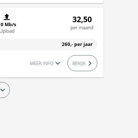
32,50
10 Mb/s
per maand
Upload
260,-
per jaar
MEER INFO
BEKIJK