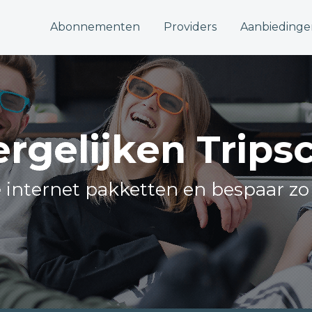
Abonnementen
Providers
Aanbiedinge
vergelijken Trip
le internet pakketten en bespaar zo