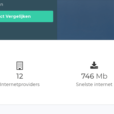
en
ct Vergelijken
12
750
Mb
Internetproviders
Snelste internet