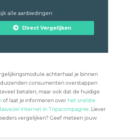
ijk alle aanbiedingen
Direct Vergelijken
rgelijkingsmodule achterhaal je binnen
len duizenden consumenten overstappen
 teveel betalen, maar ook dat de huidige
n
of laat je informeren over
het snelste
lasvezel internet in Tripscompagnie
. Liever
nbieders vergelijken? Geef meteen jouw