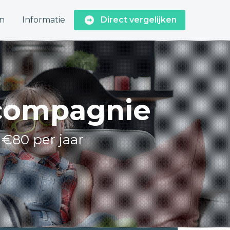
n
Informatie
Direct vergelijken
scompagnie
 €80 per jaar