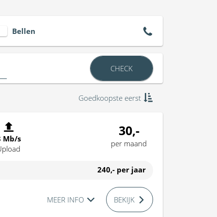
Bellen
CHECK
Goedkoopste eerst
30,-
8 Mb/s
per maand
Upload
240,-
per jaar
MEER INFO
BEKIJK