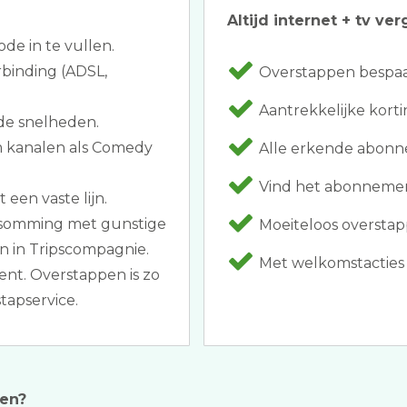
Altijd internet + tv ver
ode in te vullen.
rbinding (ADSL,
Overstappen bespaar
Aantrekkelijke korti
de snelheden.
 kanalen als Comedy
Alle erkende abonn
Vind het abonnemen
 een vaste lijn.
opsomming met gunstige
Moeiteloos overstap
n in Tripscompagnie.
Met welkomstacties 
ent. Overstappen is zo
tapservice.
ten?