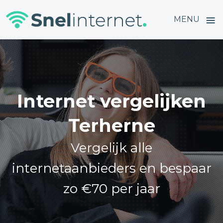
≡
MENU
Skip
to
content
Internet vergelijken
Terherne
Vergelijk alle
internetaanbieders en bespaar
zo €70 per jaar