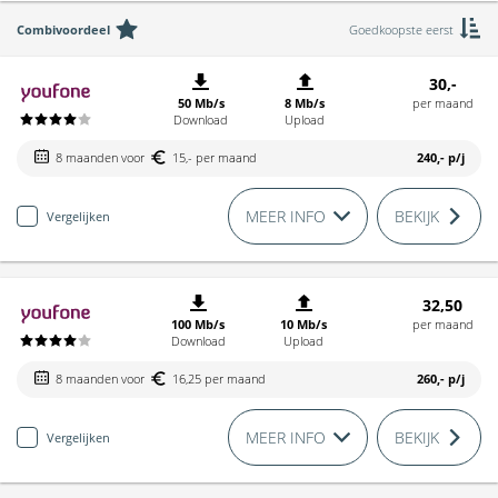
Combivoordeel
Goedkoopste eerst
30,-
50 Mb/s
8 Mb/s
per maand
Download
Upload
8 maanden voor
15,- per maand
240,-
p/j
MEER INFO
BEKIJK
Vergelijken
32,50
100 Mb/s
10 Mb/s
per maand
Download
Upload
8 maanden voor
16,25 per maand
260,-
p/j
MEER INFO
BEKIJK
Vergelijken