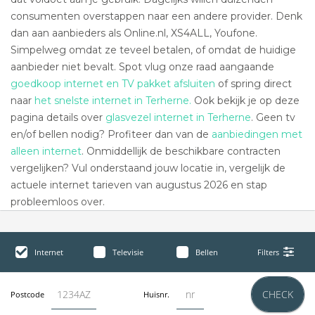
consumenten overstappen naar een andere provider. Denk
dan aan aanbieders als Online.nl, XS4ALL, Youfone.
Simpelweg omdat ze teveel betalen, of omdat de huidige
aanbieder niet bevalt. Spot vlug onze raad aangaande
goedkoop internet en TV pakket afsluiten
of spring direct
naar
het snelste internet in Terherne.
Ook bekijk je op deze
pagina details over
glasvezel internet in Terherne
. Geen tv
en/of bellen nodig? Profiteer dan van de
aanbiedingen met
alleen internet
. Onmiddellijk de beschikbare contracten
vergelijken? Vul onderstaand jouw locatie in, vergelijk de
actuele internet tarieven van augustus 2026 en stap
probleemloos over.
Internet
Televisie
Bellen
Filters
CHECK
Postcode
Huisnr.