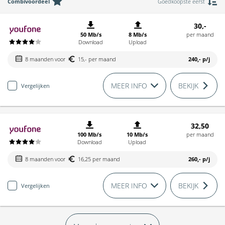
Combivoordeel
Goedkoopste eerst
30,-
50 Mb/s
8 Mb/s
per maand
Download
Upload
8 maanden voor
15,- per maand
240,-
p/j
MEER INFO
BEKIJK
Vergelijken
32,50
100 Mb/s
10 Mb/s
per maand
Download
Upload
8 maanden voor
16,25 per maand
260,-
p/j
MEER INFO
BEKIJK
Vergelijken