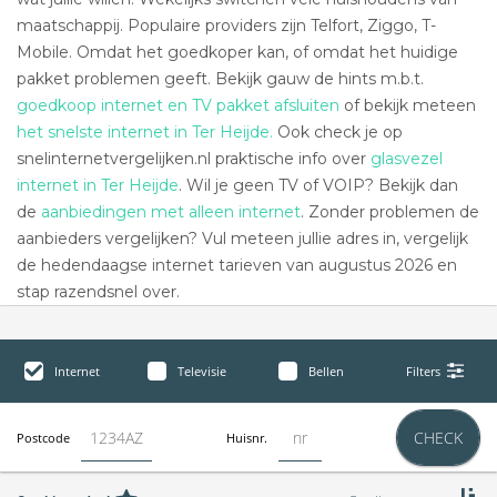
maatschappij. Populaire providers zijn Telfort, Ziggo, T-
Mobile. Omdat het goedkoper kan, of omdat het huidige
pakket problemen geeft. Bekijk gauw de hints m.b.t.
goedkoop internet en TV pakket afsluiten
of bekijk meteen
het snelste internet in Ter Heijde.
Ook check je op
snelinternetvergelijken.nl praktische info over
glasvezel
internet in Ter Heijde
. Wil je geen TV of VOIP? Bekijk dan
de
aanbiedingen met alleen internet
. Zonder problemen de
aanbieders vergelijken? Vul meteen jullie adres in, vergelijk
de hedendaagse internet tarieven van augustus 2026 en
stap razendsnel over.
Internet
Televisie
Bellen
Filters
CHECK
Postcode
Huisnr.