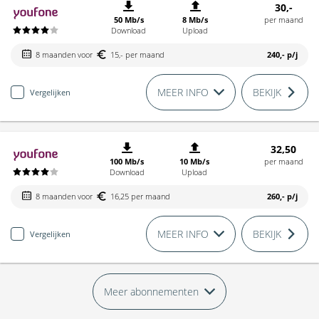
30,-
50 Mb/s
8 Mb/s
per maand
Download
Upload
8 maanden voor
15,- per maand
240,-
p/j
MEER INFO
BEKIJK
Vergelijken
32,50
100 Mb/s
10 Mb/s
per maand
Download
Upload
8 maanden voor
16,25 per maand
260,-
p/j
MEER INFO
BEKIJK
Vergelijken
Meer abonnementen