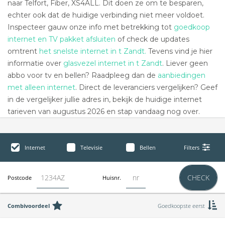
naar Telfort, Fiber, XS4ALL. Dit doen ze om te besparen,
echter ook dat de huidige verbinding niet meer voldoet.
Inspecteer gauw onze info met betrekking tot
goedkoop
internet en TV pakket afsluiten
of check de updates
omtrent
het snelste internet in t Zandt.
Tevens vind je hier
informatie over
glasvezel internet in t Zandt
. Liever geen
abbo voor tv en bellen? Raadpleeg dan de
aanbiedingen
met alleen internet
. Direct de leveranciers vergelijken? Geef
in de vergelijker jullie adres in, bekijk de huidige internet
tarieven van augustus 2026 en stap vandaag nog over.
Internet
Televisie
Bellen
Filters
CHECK
Postcode
Huisnr.
Combivoordeel
Goedkoopste eerst